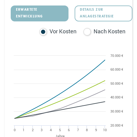
ERWARTETE
DETAILS ZUR
ENTWICKLUNG
ANLAGESTRATEGIE
Vor Kosten
Nach Kosten
70.000 €
60.000 €
50.000 €
40.000 €
30.000 €
20.000 €
0
1
2
3
4
5
6
7
8
9
10
Jahre